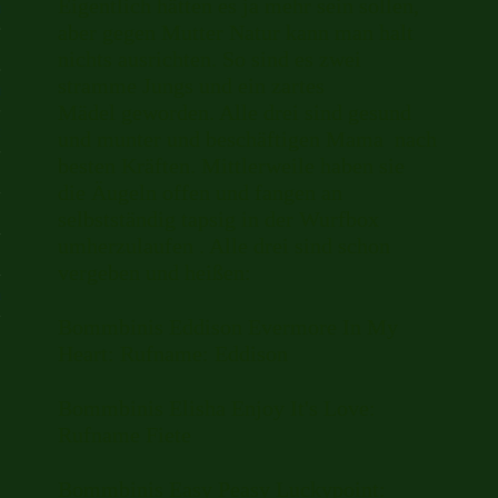
Eigentlich hätten es ja mehr sein sollen,
is Paradiese
aber gegen Mutter Natur kann man halt
nichts ausrichten. So sind es zwei
stramme Jungs und ein zartes
n
Mädel geworden. Alle drei sind gesund
ch
und munter und beschäftigen Mama nach
besten Kräften. Mittlerweile haben sie
die Äugeln offen und fangen an
selbstständig tapsig in der Wurfbox
umherzulaufen . Alle drei sind schon
 Impressum
vergeben und heißen:
hutzbestimmungen
Bommbinis Eddison Evermore In My
Heart: Rufname: Eddison
Bommbinis Elisha Enjoy It's Love:
Rufname Fiete
Bommbinis Easy Peasy Luckypoint: