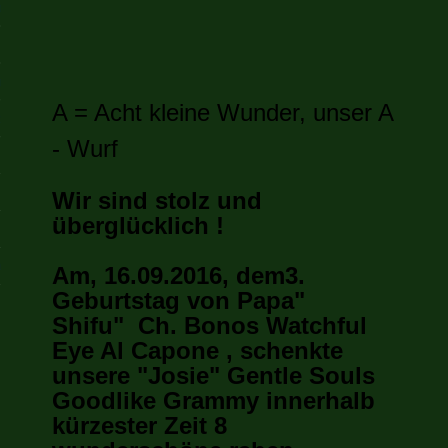
is Paradiese
n
A = Acht kleine Wunder, unser A
ch
- Wurf
Wir sind stolz und
überglücklich !
 Impressum
hutzbestimmungen
Am, 16.09.2016, dem3.
Geburtstag von Papa
"
Shifu"
Ch. Bonos Watchful
Eye Al Capone , schenkte
unsere "Josie" Gentle Souls
Goodlike Grammy innerhalb
kürzester Zeit 8