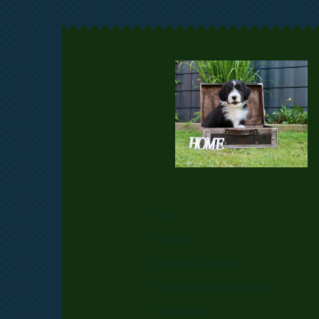
Home
Über uns
Bommbinis Paradise
Hundeplatz/Welpenschule
Unser Rudel