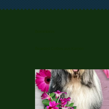
Bommbinis
Bearded Collies aus Kamen