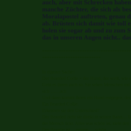
auch, aber
mit Schrecken haben 
manche Züchter, die sich als bes
Moralapostel auftreten, genau 
ab. Brüsten sich damit wie toll
holen sie sogar ab und zu zum
S
das in unseren Augen nicht.. das
**************************************
*************************
In eigener Sache::
Der Bearded Collie > der Hund, der weiß, wie 
Geht es ihnen auch so. Sie sehen Menschen mit
sich ……ach
Und dann kommt ihnen ein Hund entgegen, der 
Ein Bearded Collie.
Erkennen sie den Unterschied?
Der Bearded zieht sie direkt in seinen Bann....
der Mensch tickt. Alles was schön ist, zieht de
Der Beardie ist ....extrem .....schön.