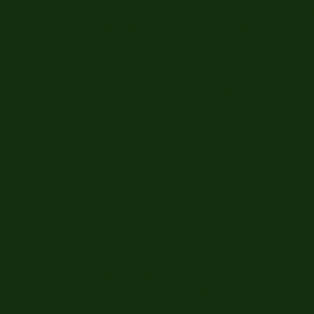
Sein langes, im Wind wehendes Haar, sein Läche
eleganter Gang. Das alles und viel mehr ist re
Sucht auszulösen. Die Sucht nach mehr.
Noch ein Beispiel:
Wenn sie einen Beardie in ihrer Nachbarschaft h
ziehen, bis sie nicht mehr ohne können.
Sie wollen auch so einen Hund,.... für sich, ganz 
nicht anders und sie kaufen sich einen.
Mit dem Kauf haben sie verloren !!!
Er hat sie und sie können nicht mehr zurück. Ist d
richtig los.
Sie wollen nach ein, zwei Jahren doppeltes Glü
Nochmal erleben, wie aus einem süßen Welpen ih
scheinbar jedes Wort versteht. Die Sucht nagt 
solange, bis sie es nicht mehr aushalten und e
So erging es uns auch.
Wir haben jetzt fünf……..und es fängt schon wie
bleiben stark…..vielleicht……mal sehen.
Nachsatz: Wir haben verloren und doch soooo 
ich stelle vor: Nummer sechs