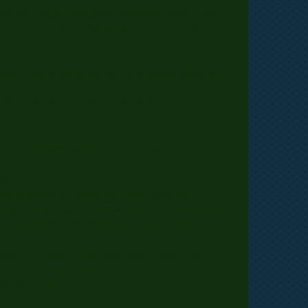
ln im Gesicht, seine treu schauenden Augen, sein
ine Absicht, um sie zu manipulieren……., um die
aben, hört er nicht eher auf sie in seinen Bann zu
allein für sich, …..der nur für sie da ist. Es geht
ie Sucht damit gestillt? Nein, jetzt geht es erst
ck.
r liebenswerter, gelehriger Hund wird, der
und sie schauen nach einem weiteren Glücksbärchen,
inen weiteren Beardie den Eigenen nennen können.
der an. Dieses Gefühl nach mehr. Ich hoffe wir
viel gewonnen: