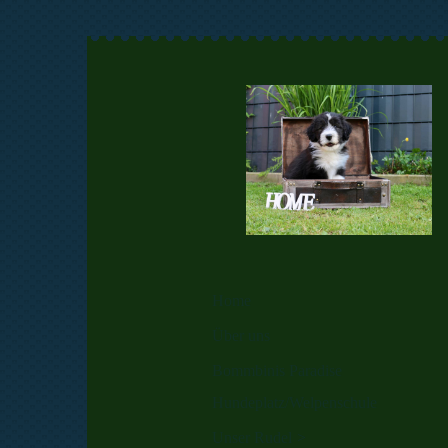
Home
Über uns
Bommbinis Paradise
Hundeplatz/Welpenschule
Unser Rudel