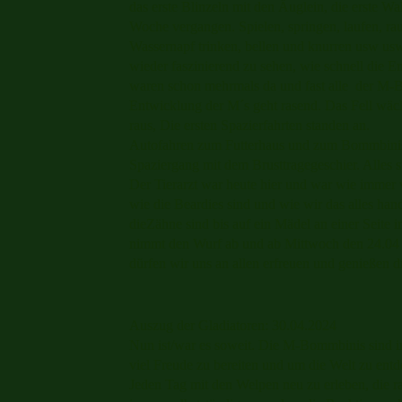
das erste Blinzeln mit den Äuglein, die erste
Woche vergangen. Spielen, springen, laufen, rau
Wassernapf trinken, bellen und knurren usw usw.
wieder faszinierend zu sehen, wie schnell die E
waren schon mehrmals da und fast alle der M-
Entwicklung der M´s geht rasend. Das Fell wäch
raus, Die ersten Spazierfahrten standen an.
Autofahren zum Futterhaus und zum Bommbinis
Spaziergang mit dem Brusttragegeschier. Alles 
Der Tierarzt war heute hier und war wie immer 
wie die Beardies sind und wie wir das alles ha
dieZähne sind bis auf ein Mädel an einer Seit
nimmt den Wurf ab und ab Mittwoch den 24.04 d
dürfen wir uns an allen erfreuen und genießen d
Auszug der Gladiatoren: 30.04.2024
Nun ist/war es soweit. Die M-Bommbinis sind i
viel Freude zu bereiten und um die Welt zu entd
Jeden Tag mit den Welpen neu zu erleben, die r