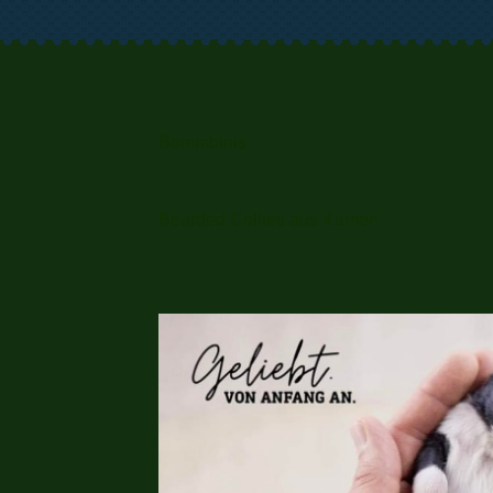
Bommbinis
Bearded Collies aus Kamen