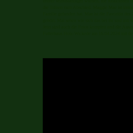
immer selbstständiger wurden, die Reaktionen d
die Tränen zum Abschied. Maggie Mae ist immer 
Familie gefunden hat. Mae ist die Favoritin des 
gehört. Mal sehen wie sich das bei ihr und mit 
Jetzt sind auch die Fotos komplett und die Ausz
Futterhaus Holz-Wickede am 16.04.2024 mit 