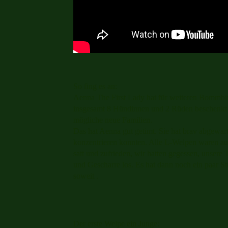
So fing es an:
Aenna The First Lady hat für weiteren Bommbi
insgesamt 8 Hündinnen und 2 Rüden beschenkt w
mögliche neue Familien.
Das hat Aenna gut getimt. Sie hat brav abgewart
konzentrieren konnten. Alle L-Welpen waren a
satt und zufrieden, wir hatten gegessen, unser
und Gescharre los. Es hat dann noch ein paar 
soweit .
Der erste Welpe ein Junge: