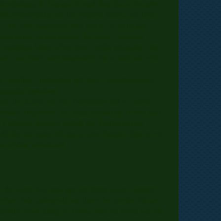
 Wahrnehmung der Geräusche und dann Zack die achte
fen,selbstständig aus den Näpfen futtern, aus dem
 Das alles können sie jetzt schon. Es ist immer
ntwicklung voranschreitet. Die ersten Besucher
Bommbinis haben schon ihre Familie gefunden. Die
st, Das Futter wird umgestellt. Sie wollen nur noch
 Paradise. Ausfahrten mit dem Fahrradanhänger.
suuuuper gemeistert.
von der Zucht, von der Zuchtstätte und vor allem
ndhaben begeistert. Die Jungs haben ihre Hoden und
e in Ordnung. Morgen kommt der Zuchtwart und
ürfen die ersten Welpen in ihre Familie .Aber noch
ie schöne Welpenzeit.
n die weite Welt gezogen um ihren neuen Familien
ecken. Wie aufregend war diese Zeit wieder für uns.
asende Entwicklung zu beobachten, zu sehen wie sie