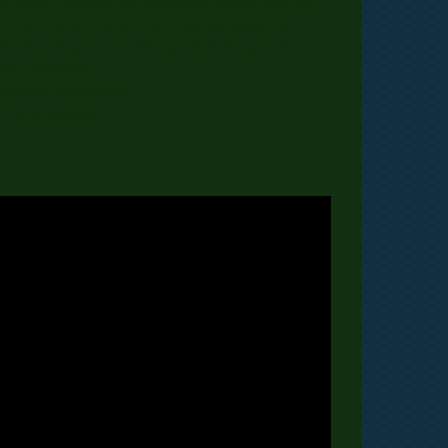
er neuen Familien, die liebevollen Gesten und nun
noch bei uns, da sie noch nicht die passende
Zuchtwarts gewesen, die eigentlich Ausgestellt
wem entwickelt.
ugsbilder zugeordnet.
den M-Bommbinis