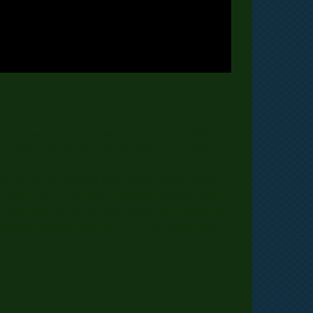
ni Nachwuchs gesorgt. Wir sind am 26.02.2024 mit
orden. Für fast alle Welpen haben wir bereits
et bis wir uns voll und ganz auf sie und die Geburt
us dem Haus, die großen Bommbini-Beardies waren
e Tochter war bei uns und schon ging das Gebrumme
Stündchen gedauert aber um 23.18 Uhr war es dann